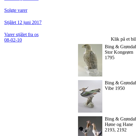
Solgte varer
Stjålet 12 juni 2017
Varer stjålet fra os
Klik på et bi
08-02-10
Bing & Grønda
Stor Kongeørn
1795
Bing & Grønda
Vibe 1950
Bing & Grønda
Høne og Hane
2193, 2192