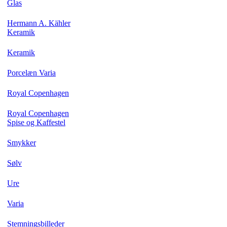
Glas
Hermann A. Kähler
Keramik
Keramik
Porcelæn Varia
Royal Copenhagen
Royal Copenhagen
Spise og Kaffestel
Smykker
Sølv
Ure
Varia
Stemningsbilleder