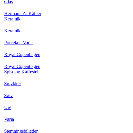
Glas
Hermann A. Kähler
Keramik
Keramik
Porcelæn Varia
Royal Copenhagen
Royal Copenhagen
Spise og Kaffestel
Smykker
Sølv
Ure
Varia
Stemningsbilleder