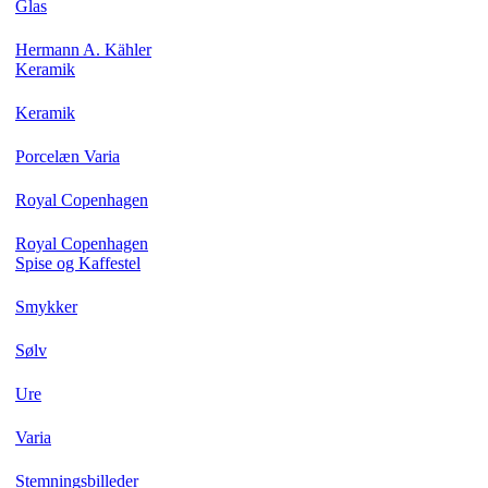
Glas
Hermann A. Kähler
Keramik
Keramik
Porcelæn Varia
Royal Copenhagen
Royal Copenhagen
Spise og Kaffestel
Smykker
Sølv
Ure
Varia
Stemningsbilleder