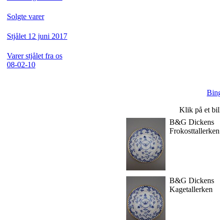
Solgte varer
Stjålet 12 juni 2017
Varer stjålet fra os
08-02-10
Bin
Klik på et bi
B&G Dickens
Frokosttallerken
B&G Dickens
Kagetallerken