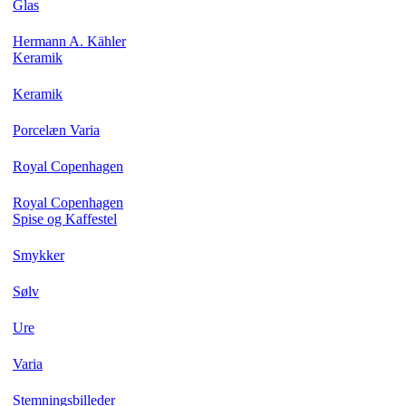
Glas
Hermann A. Kähler
Keramik
Keramik
Porcelæn Varia
Royal Copenhagen
Royal Copenhagen
Spise og Kaffestel
Smykker
Sølv
Ure
Varia
Stemningsbilleder