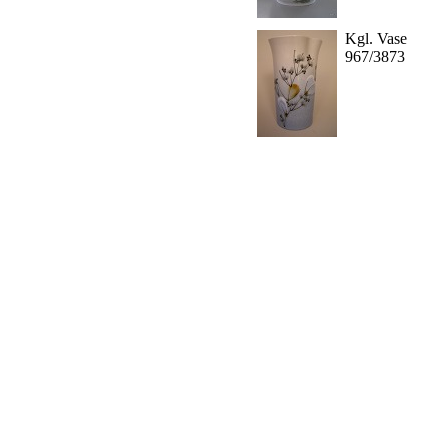
Kgl. Vase
967/3873