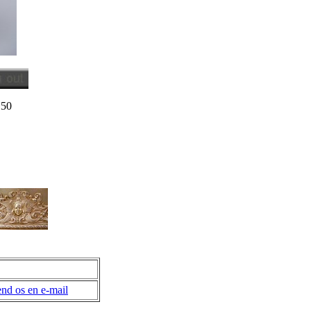
:50
nd os en e-mail