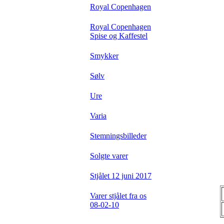
Royal Copenhagen
Royal Copenhagen
Spise og Kaffestel
Smykker
Sølv
Ure
Varia
Stemningsbilleder
Solgte varer
Stjålet 12 juni 2017
Varer stjålet fra os
08-02-10