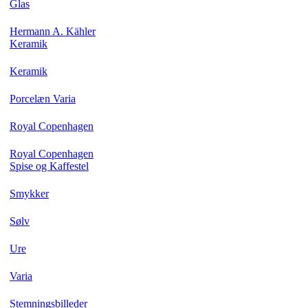
Glas
Hermann A. Kähler
Keramik
Keramik
Porcelæn Varia
Royal Copenhagen
Royal Copenhagen
Spise og Kaffestel
Smykker
Sølv
Ure
Varia
Stemningsbilleder