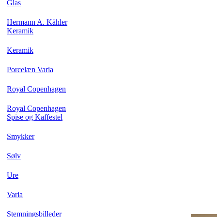
Glas
Hermann A. Kähler
Keramik
Keramik
Porcelæn Varia
Royal Copenhagen
Royal Copenhagen
Spise og Kaffestel
Smykker
Sølv
Ure
Varia
Stemningsbilleder