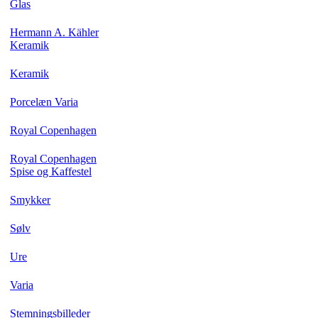
Glas
Hermann A. Kähler
Keramik
Keramik
Porcelæn Varia
Royal Copenhagen
Royal Copenhagen
Spise og Kaffestel
Smykker
Sølv
Ure
Varia
Stemningsbilleder