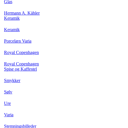
Glas
Hermann A. Kähler
Keramik
Keramik
Porcelæn Varia
Royal Copenhagen
Royal Copenhagen
Spise og Kaffestel
Smykker
Sølv
Ure
Varia
Stemningsbilleder