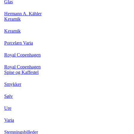
Glas
Hermann A. Kähler
Keramik
Keramik
Porcelæn Varia
Royal Copenhagen
Royal Copenhagen
Spise og Kaffestel
Smykker
Sølv
Ure
Varia
Stemningsbilleder