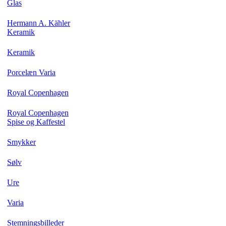
Glas
Hermann A. Kähler
Keramik
Keramik
Porcelæn Varia
Royal Copenhagen
Royal Copenhagen
Spise og Kaffestel
Smykker
Sølv
Ure
Varia
Stemningsbilleder