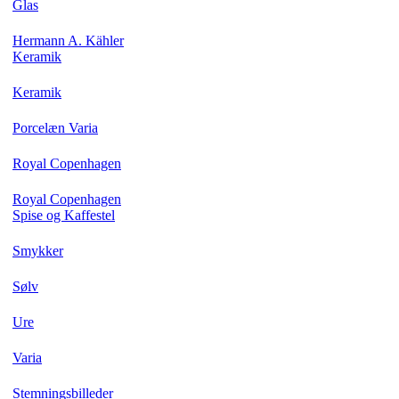
Glas
Hermann A. Kähler
Keramik
Keramik
Porcelæn Varia
Royal Copenhagen
Royal Copenhagen
Spise og Kaffestel
Smykker
Sølv
Ure
Varia
Stemningsbilleder