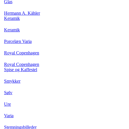
Glas
Hermann A. Kähler
Keramik
Keramik
Porcelæn Varia
Royal Copenhagen
Royal Copenhagen
Spise og Kaffestel
Smykker
Sølv
Ure
Varia
Stemningsbilleder