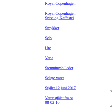
Royal Copenhagen
Royal Copenhagen
Spise og Kaffestel
Smykker
Sølv
Ure
Varia
Stemningsbilleder
Solgte varer
Stjålet 12 juni 2017
Varer stjålet fra os
08-02-10