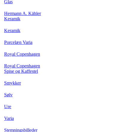
Glas
Hermann A. Kähler
Keramik
Keramik
Porcelæn Varia
Royal Copenhagen
Royal Copenhagen
Spise og Kaffestel
Smykker
Sølv
Ure
Varia
Stemningsbilleder