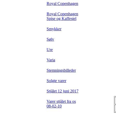
Royal Copenhagen
Royal Copenhagen
Spise og Kaffestel
Smykker
Sølv
Ure
Varia
Stemningsbilleder
Solgte varer
Stjålet 12 juni 2017
Varer stjålet fra os
08-02-10