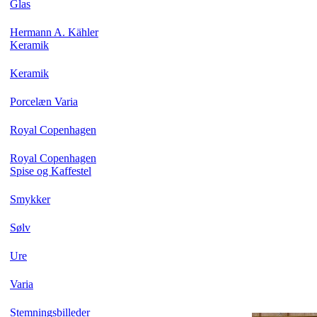
Glas
Hermann A. Kähler
Keramik
Keramik
Porcelæn Varia
Royal Copenhagen
Royal Copenhagen
Spise og Kaffestel
Smykker
Sølv
Ure
Varia
Stemningsbilleder