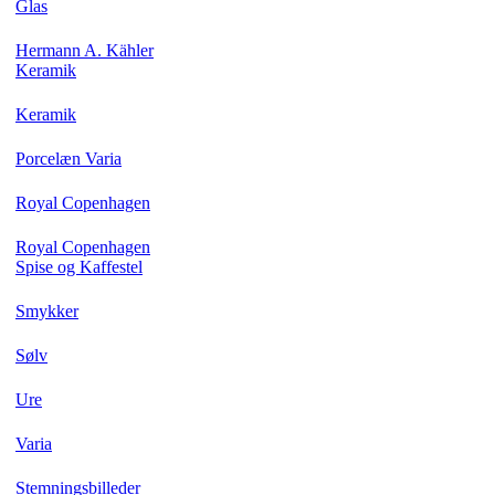
Glas
Hermann A. Kähler
Keramik
Keramik
Porcelæn Varia
Royal Copenhagen
Royal Copenhagen
Spise og Kaffestel
Smykker
Sølv
Ure
Varia
Stemningsbilleder