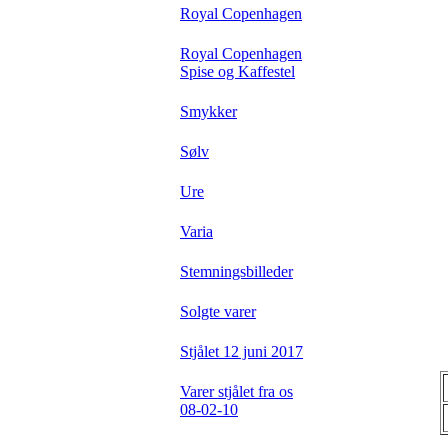
Royal Copenhagen
Royal Copenhagen
Spise og Kaffestel
Smykker
Sølv
Ure
Varia
Stemningsbilleder
Solgte varer
Stjålet 12 juni 2017
Varer stjålet fra os
08-02-10