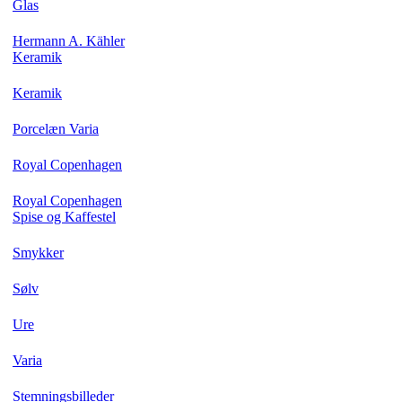
Glas
Hermann A. Kähler
Keramik
Keramik
Porcelæn Varia
Royal Copenhagen
Royal Copenhagen
Spise og Kaffestel
Smykker
Sølv
Ure
Varia
Stemningsbilleder