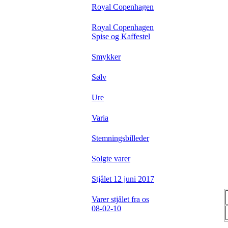
Royal Copenhagen
Royal Copenhagen
Spise og Kaffestel
Smykker
Sølv
Ure
Varia
Stemningsbilleder
Solgte varer
Stjålet 12 juni 2017
Varer stjålet fra os
08-02-10