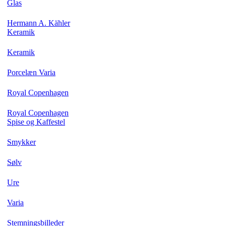
Glas
Hermann A. Kähler
Keramik
Keramik
Porcelæn Varia
Royal Copenhagen
Royal Copenhagen
Spise og Kaffestel
Smykker
Sølv
Ure
Varia
Stemningsbilleder