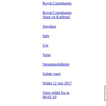
Royal Copenhagen
Royal Copenhagen
Spise og Kaffestel
Smykker
Sølv
Ure
Varia
Stemningsbilleder
Solgte varer
Stjålet 12 juni 2017
Varer stjålet fra os
08-02-10