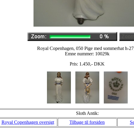
Royal Copenhagen, 050 Pige med sommerhat h-27
Emne nummer: 10029k
Pris:
1.450
,-
DKK
Sloth Antik:
Royal Copenhagen oversigt
Tilbage til forsiden
Se