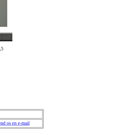
,5
nd os en e-mail