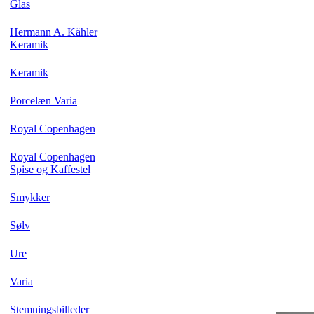
Glas
Hermann A. Kähler
Keramik
Keramik
Porcelæn Varia
Royal Copenhagen
Royal Copenhagen
Spise og Kaffestel
Smykker
Sølv
Ure
Varia
Stemningsbilleder