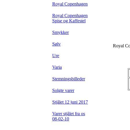
Royal Copenhagen
Royal Copenhagen
Spise og Kaffestel
Smykker
Sølv
Royal Co
Ure
Varia
Stemningsbilleder
Solgte varer
Stjålet 12 juni 2017
Varer stjålet fra os
08-02-10