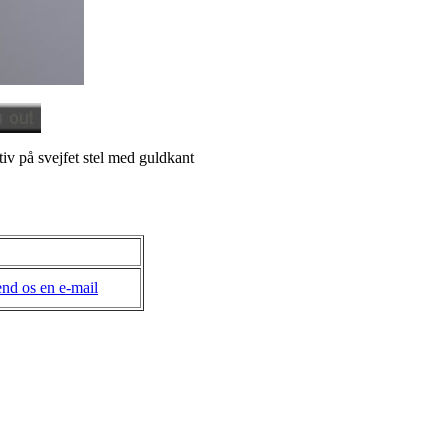
v på svejfet stel med guldkant
nd os en e-mail