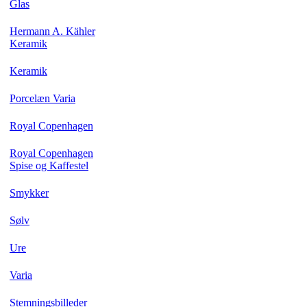
Glas
Hermann A. Kähler
Keramik
Keramik
Porcelæn Varia
Royal Copenhagen
Royal Copenhagen
Spise og Kaffestel
Smykker
Sølv
Ure
Varia
Stemningsbilleder