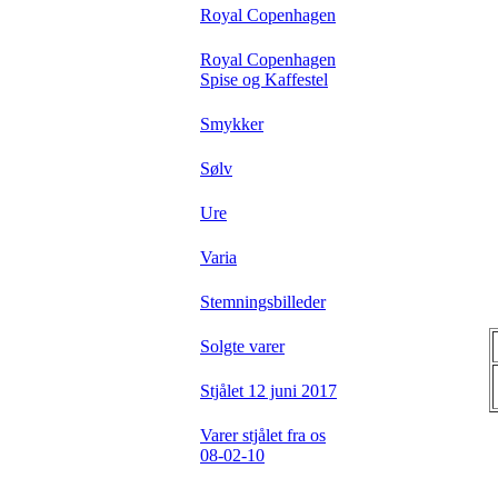
Royal Copenhagen
Royal Copenhagen
Spise og Kaffestel
Smykker
Sølv
Ure
Varia
Stemningsbilleder
Solgte varer
Stjålet 12 juni 2017
Varer stjålet fra os
08-02-10