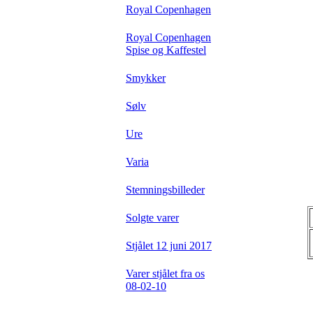
Royal Copenhagen
Royal Copenhagen
Spise og Kaffestel
Smykker
Sølv
Ure
Varia
Stemningsbilleder
Solgte varer
Stjålet 12 juni 2017
Varer stjålet fra os
08-02-10