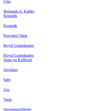
Glas
Hermann A. Kähler
Keramik
Keramik
Porcelæn Varia
Royal Copenhagen
Royal Copenhagen
Spise og Kaffestel
Smykker
Sølv
Ure
Varia
Stemningsbilleder