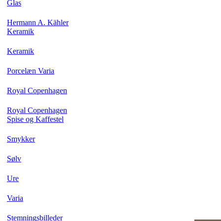
Glas
Hermann A. Kähler
Keramik
Keramik
Porcelæn Varia
Royal Copenhagen
Royal Copenhagen
Spise og Kaffestel
Smykker
Sølv
Ure
Varia
Stemningsbilleder