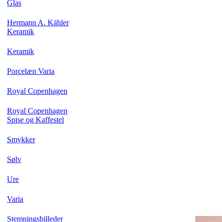
Glas
Hermann A. Kähler
Keramik
Keramik
Porcelæn Varia
Royal Copenhagen
Royal Copenhagen
Spise og Kaffestel
Smykker
Sølv
Ure
Varia
Stemningsbilleder