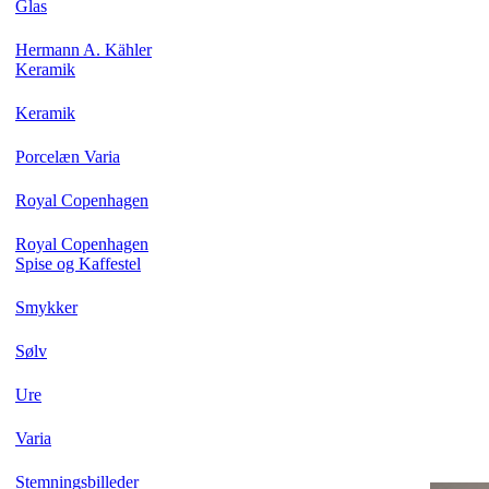
Glas
Hermann A. Kähler
Keramik
Keramik
Porcelæn Varia
Royal Copenhagen
Royal Copenhagen
Spise og Kaffestel
Smykker
Sølv
Ure
Varia
Stemningsbilleder