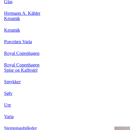
Glas
Hermann A. Kähler
Keramik
Keramik
Porcelæn Varia
Royal Copenhagen
Royal Copenhagen
Spise og Kaffestel
Smykker
Sølv
Ure
Varia
Stemningsbilleder