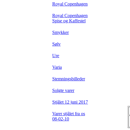
Royal Copenhagen
Royal Copenhagen
Spise og Kaffestel
Smykker
Sølv
Ure
Varia
Stemningsbilleder
Solgte varer
Stjålet 12 juni 2017
Varer stjålet fra os
08-02-10