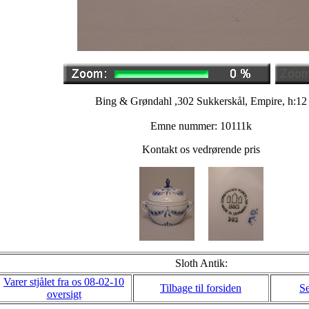
Bing & Grøndahl ,302 Sukkerskål, Empire, h:12
Emne nummer: 10111k
Kontakt os vedrørende pris
Sloth Antik:
Varer stjålet fra os 08-02-10
Tilbage til forsiden
Se
oversigt