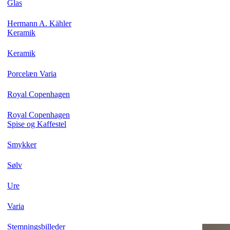
Glas
Hermann A. Kähler
Keramik
Keramik
Porcelæn Varia
Royal Copenhagen
Royal Copenhagen
Spise og Kaffestel
Smykker
Sølv
Ure
Varia
Stemningsbilleder