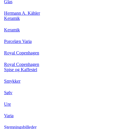
Glas
Hermann A. Kähler
Keramik
Keramik
Porcelæn Varia
Royal Copenhagen
Royal Copenhagen
Spise og Kaffestel
Smykker
Sølv
Ure
Varia
Stemningsbilleder