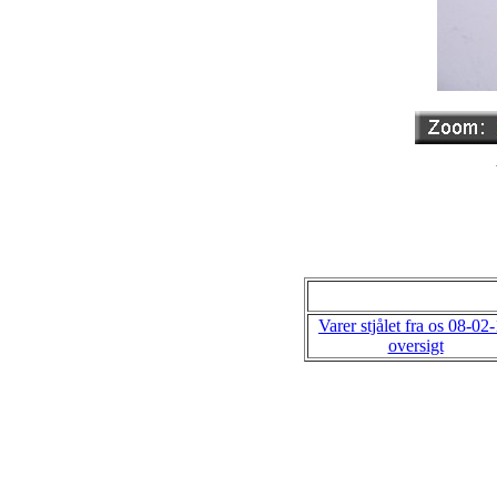
Varer stjålet fra os 08-02
oversigt