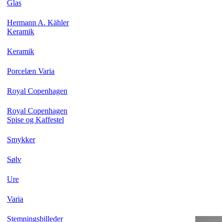
Glas
Hermann A. Kähler
Keramik
Keramik
Porcelæn Varia
Royal Copenhagen
Royal Copenhagen
Spise og Kaffestel
Smykker
Sølv
Ure
Varia
Stemningsbilleder