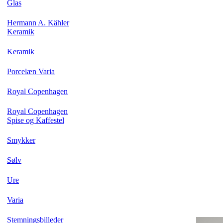
Glas
Hermann A. Kähler
Keramik
Keramik
Porcelæn Varia
Royal Copenhagen
Royal Copenhagen
Spise og Kaffestel
Smykker
Sølv
Ure
Varia
Stemningsbilleder