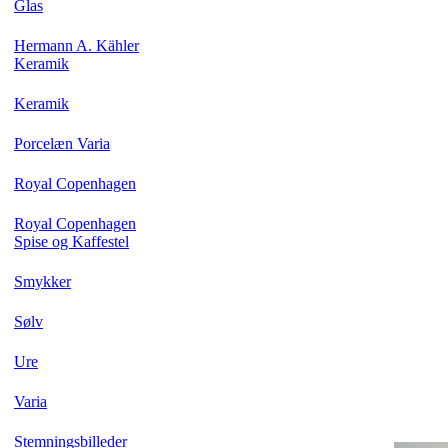
Glas
Hermann A. Kähler
Keramik
Keramik
Porcelæn Varia
Royal Copenhagen
Royal Copenhagen
Spise og Kaffestel
Smykker
Sølv
Ure
Varia
Stemningsbilleder