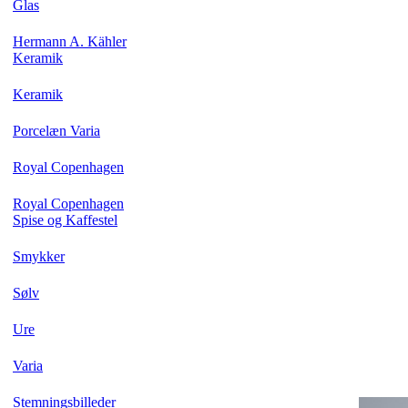
Glas
Hermann A. Kähler
Keramik
Keramik
Porcelæn Varia
Royal Copenhagen
Royal Copenhagen
Spise og Kaffestel
Smykker
Sølv
Ure
Varia
Stemningsbilleder